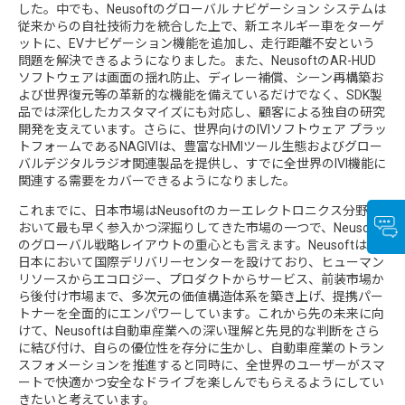
した。中でも、Neusoftのグローバル ナビゲーション システムは
従来からの自社技術力を統合した上で、新エネルギー車をターゲ
ットに、EVナビゲーション機能を追加し、走行距離不安という
問題を解決できるようになりました。また、NeusoftのAR-HUD
ソフトウェアは画面の揺れ防止、ディレー補償、シーン再構築お
よび世界復元等の革新的な機能を備えているだけでなく、SDK製
品では深化したカスタマイズにも対応し、顧客による独自の研究
開発を支えています。さらに、世界向けのIVIソフトウェア プラッ
トフォームであるNAGIVIは、豊富なHMIツール生態およびグロー
バルデジタルラジオ関連製品を提供し、すでに全世界のIVI機能に
関連する需要をカバーできるようになりました。
これまでに、日本市場はNeusoftのカーエレクトロニクス分野に
おいて最も早く参入かつ深掘りしてきた市場の一つで、Neusoft
のグローバル戦略レイアウトの重心とも言えます。Neusoftは、
日本において国際デリバリーセンターを設けており、ヒューマン
リソースからエコロジー、プロダクトからサービス、前装市場か
ら後付け市場まで、多次元の価値構造体系を築き上げ、提携パー
トナーを全面的にエンパワーしています。これから先の未来に向
けて、Neusoftは自動車産業への深い理解と先見的な判断をさら
に結び付け、自らの優位性を存分に生かし、自動車産業のトラン
スフォメーションを推進すると同時に、全世界のユーザーがスマ
ートで快適かつ安全なドライブを楽しんでもらえるようにしてい
きたいと考えています。