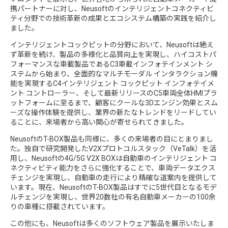
携パートナーに対し、Neusoftのインテリジェントコネクティビ
ティ分野での技術革新の成果とエコシステム構築の実践を紹介し
ました。
インテリジェントコックピットの分野において、Neusoftは絶え
ず革新を続け、製品の多様化と品質向上を実現し、ハイコストパ
フォーマンスな車載製品であるC3車載インフォテインメント シ
ステムから始まり、全面的なマルチモーダル インタラクション機
能を実現するC4インテリジェント コックピット インフォテイメ
ント コントローラー、そして最新リリースのC5車両全体HMIプラ
ットフォームに至るまで、顧客にクールな3Dエンジン効果とスム
ーズな操作体験を提供し、業界の新たなトレンドをリードしてい
ることに、来場者から高い関心が寄せられてきました。
NeusoftのT-BOX製品も同様に、多くの来場者の目にとまりまし
た。独自で研究開発したV2Xプロトコルスタック（VeTalk）を活
用し、Neusoftの4G/5G V2X BOXは自動車のインテリジェント コ
ネクティビティ能力をさらに強化することで、車両データエクス
チェンジを実現し、自動車の走行により精確な道案内を提供して
います。現在、NeusoftのT-BOX製品はすでに5世代目となるモデ
ルチェンジを実現し、世界20数社の有名自動車メーカーの100余
りの車種に搭載されています。
この他にも、Neusoftは多くのソフトウェア製品を展示いたしま