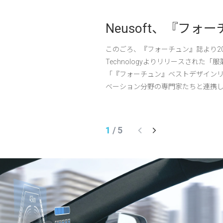
パワーメントエージ
Neusoft、『フ
このごろ、『フォーチュン』誌より2025年
Technologyよりリリースされ
されようとしています。「AI+産
「『フォーチュン』ベストデザイン
ジェント実施フレームワークを築き
ベーション分野の専門家たちと連携
を存分に活用していると同時に、主
せ、その目的は、卓越したデザイン
ジェントを構築することができま
です。 Neusoft Cloud Techn
識モデル、大規模マルチモーダルモ
1
/
5
と同時に、業界...