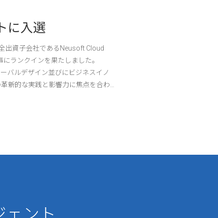
ストに入選
Neusoft、「I
有を図り、最新プ
資子会社であるNeusoft Cloud
見事にランクインを果たしました。
【ミュンヘン、2025年9月9日】業
ローバルデザイン並びにビジネスイノ
600718）は、「IAA MOBIL
の革新的な実践と影響力に焦点を合わ
来場者と共有し、そして自らの革
たした企業やブランドを表彰するため
チャーモビリティ変革への更なる推進を図
かれるIAA会議のメインステー
演を行う予定で、その際に、王博士
ジェント