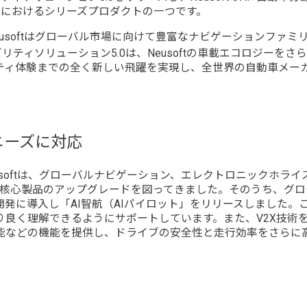
実践におけるシリーズプロダクトの一つです。
eusoftはグローバル市場に向けて豊富なナビゲーションファ
リューション5.0は、Neusoftの車載エコロジーをさらに補完し、O
ティ体験までの全く新しい飛躍を実現し、全世界の自動車メー
ニーズに対応
softは、グローバルナビゲーション、エレクトロニックホラ
つの核心製品のアップグレードを図ってきました。そのうち、グロ
開発に導入し「AI智航（AIパイロット」をリリースしました。
り良く理解できるようにサポートしています。また、V2X技術
能などの機能を提供し、ドライブの安全性と走行効率をさらに