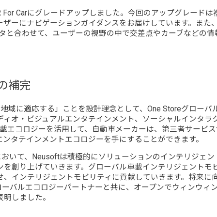
AR For Carにグレードアップしました。今回のアップグレ
ーザーにナビゲーションガイダンスをお届けしています。また、
ータと合わせて、ユーザーの視野の中で交差点やカーブなどの情
ーの補完
、地域に適応する」ことを設計理念として、One Storeグロ
ディオ・ビジュアルエンタテインメント、ソーシャルインタラ
バル車載エコロジーを活用して、自動車メーカーは、第三者サービ
エンタテインメントエコロジーを手にすることができます。
4年において、Neusoftは積極的にソリューションのインテリ
創り上げていきます。グローバル車載インテリジェントモビリティ
、インテリジェントモビリティに貢献していきます。将来に向けて
ローバルエコロジーパートナーと共に、オープンでウィンウィ
表明しました。