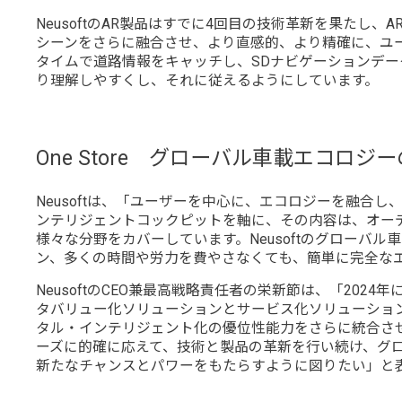
NeusoftのAR製品はすでに4回目の技術革新を果たし、
シーンをさらに融合させ、より直感的、より精確に、ユ
タイムで道路情報をキャッチし、SDナビゲーションデ
り理解しやすくし、それに従えるようにしています。
One Store グローバル車載エコロジ
Neusoftは、「ユーザーを中心に、エコロジーを融合し
ンテリジェントコックピットを軸に、その内容は、オー
様々な分野をカバーしています。Neusoftのグロー
ン、多くの時間や労力を費やさなくても、簡単に完全な
NeusoftのCEO兼最高戦略責任者の栄新節は、「202
タバリュー化ソリューションとサービス化ソリューションを
タル・インテリジェント化の優位性能力をさらに統合させ
ーズに的確に応えて、技術と製品の革新を行い続け、グ
新たなチャンスとパワーをもたらすように図りたい」と