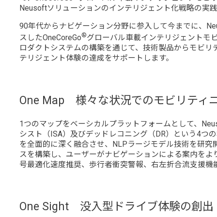
Neusoftソリューションのインテリジェント化戦略の
90年代からナビゲーション分野に参入して今までに、N
®
スしたOneCoreGo
グローバル車載インテリジェントモビリティソ
ロダクトシステムの構築を通じて、技術製品からモビリ
テリジェント体験の達成をサポートします。
One Map 様々な状況でのモビリティ
1つのマップをベーシカルプラットフォームとして、Neu
シスト（ISA）及びデッドレコニング（DR）という4
を全面的に深く融合させ、NLPラージモデル技術を研究
スを構築し、ユーザーがナビゲーションによる案内をよ
号最適化速度推奨、歩行者衝突警報、右左折合流支援機
One Sight 没入型ドライブ体験の創出