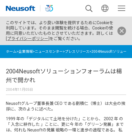
このサイトでは、より良い体験を提供するためにCookieを
利用しています。そのまま閲覧を続ける場合、Cookieの使
用に同意いただいたものとさせていただきます。詳しくは
[プライバシーポリシー]
をご覧ください。
ホーム
>
企業情報
>
ニュースセンター
>
プレスリリース
>
2004Neusoftソリ
2004Neusoftソリューションフォーラムは楊
州で開かれ
2004年11月05日
Neusoftグループ董事長兼 CEO である劉積仁（博士）は大会の挨
拶に、次のように述べた。
1999 年の「デジタルにて土地を分けた」ことから、 2002 年 の
「 入念に耕作した 」ことに、更に今 年の「グリーン発展」まで
は、何れも Neusoftの発展 戦略の一環と進歩の過程である。 私