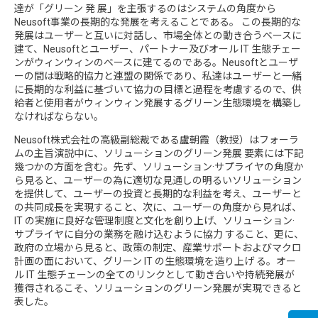
達が「グリーン 発 展」を主張するのはシステムの角度から
Neusoft事業の長期的な発展を考えることである。 この長期的な
発展はユーザーと互いに対話し、市場全体との動き合うベースに
建て、Neusoftとユーザー、パートナー及びオール IT 生態チェー
ンがウィンウィンのベースに建てるのである。Neusoftとユーザ
ーの間は戦略的協力と連盟の関係であり、私達はユーザーと一緒
に長期的な利益に基づいて協力の目標と過程を考慮するので、供
給者と使用者がウィンウィン発展するグリーン生態環境を構築し
なければならない。
Neusoft株式会社の高級副総裁である盧朝霞（教授）はフォーラ
ムの主旨演説中に、ソリューションのグリーン発展 要素には下記
幾つかの方面を含む。先ず、ソリューション·サプライヤの角度か
ら見ると、ユーザーの為に適切な見通しの明るいソリューション
を提供して、ユーザーの投資と長期的な利益を考え、ユーザーと
の共同成長を実現すること、次に、ユーザーの角度から見れば、
IT の実施に良好な管理制度と文化を創り上げ、ソリューション·
サプライヤに自分の業務を融け込むように協力 すること、更に、
政府の立場から見ると、政策の制定、産業サポートおよびマクロ
計画の面において、グリーン IT の生態環境を造り上げ る。オー
ル IT 生態チェーンの全てのリンクとして動き合いや持続発展が
獲得されるこそ、ソリューションのグリーン発展が実現できると
表した。