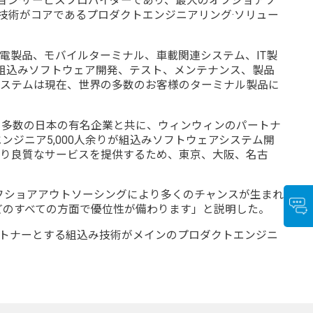
ーション·サービスプロバイダーであり、最大のオフショアソ
で、組込み技術がコアであるプロダクトエンジニアリング·ソリュー
家電製品、モバイルターミナル、車載関連システム、IT製
、組込みソフトウェア開発、テスト、メンテナンス、製品
アシステムは現在、世界の多数のお客様のターミナル製品に
どの多数の日本の有名企業と共に、ウィンウィンのパートナ
ンジニア5,000人余りが組込みソフトウェアシステム開
により良質なサービスを提供するため、東京、大阪、名古
し、オフショアアウトソーシングにより多くのチャンスが生まれ
どのすべての方面で優位性が備わります」と説明した。
パートナーとする組込み技術がメインのプロダクトエンジニ