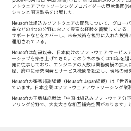
[2009年5月13日 中国 瀋陽] 本日、第12回組込
フトウェア·アウトソーシングプロバイダーの東軟集団(Neuso
ションと関連製品を出展した。
Neusoftは組込みソフトウェアの開発について、グロ
品などの4つの分野において豊富な経験を蓄積している。
サポートなどをカバーし、未来技術を視野に入れた投資と
運用されている。
Neusoftは創設以来、日本向けのソフトウェア·サ
ーシップを築き上げてきた。このうちの多くは10年を超え
発に従事しており、エンジニアの人数は業務規模の拡大に
屋、府中に研究開発とサービス機関を設立し、現地の研
Neusoftの張秀邦副総裁（Neusoft Japan
ています。日本企業はソフトウェアアウトソーシング業
Neusoftの王勇峰総裁は「中国は組込みソフトウェ
アリング分野で、大変大きな相互補完空間があります」