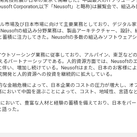
みシステム開発技術展が日本の東京で開幕した。中国最大のITソリュ
ft Corporation;以下「Neusoft」と略称)は展覧会
ーバル市場及び日本市場に向けて主要業務としており、デジタル
Neusoftの組込み分野業務は、製品アーキテクチャー、設計
蓄積に注力してきた。Neusoftの多数の組込みソフトウェ
ービスアウトソーシング業務に従事しており、アルパイン、東芝な
るパートナーシップである。人的資源方面では、Neusoftのエ
伴い、増加し続けている。Neusoftはまた、日本のお客様
究開発と人的資源への投資を継続的に拡大している。
総裁）は「世界的な金融危機によって、日本企業のコストの圧力が増大
務において中国を選ぶことによって、コスト、地域性、言語な
ア分野において、豊富な人材と経験の蓄積を備えており、日本を
と語った。