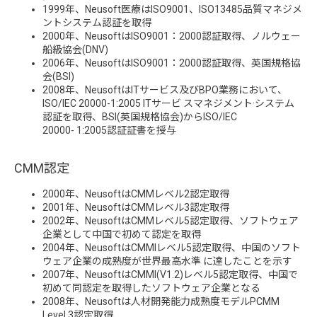
1999年、Neusoft医療はISO9001、ISO13485品質マネジメ
ントシステム認証を取得
2000年、NeusoftはISO9001：2000認証取得、ノルウェー
船級協会(DNV)
2006年、NeusoftはISO9001：2000認証取得、英国規格協
会(BSI)
2008年、NeusoftはITサービス及びBPO業務において、
ISO/IEC 20000-1:2005 ITサービ スマネジメント·システム
認証を取得、BSI(英国規格協会)からISO/IEC
20000- 1:2005認証証書を授与
CMM認定
2000年、NeusoftはCMMレベル2認定取得
2001年、NeusoftはCMMレベル3認定取得
2002年、NeusoftはCMMレベル5認定取得、ソフトウェア
企業として中国で初めて認定を取得
2004年、NeusoftはCMMIレベル5認定取得、中国のソフト
ウェア企業の成熟度が世界最高水準 に達したことを示す
2007年、NeusoftはCMMI(V1.2)レベル5認定取得、中国で
初めて同認定を取得したソフトウェア企業となる
2008年、Neusoftは人材開発能力成熟度モデルPCMM
Level 3認定取得